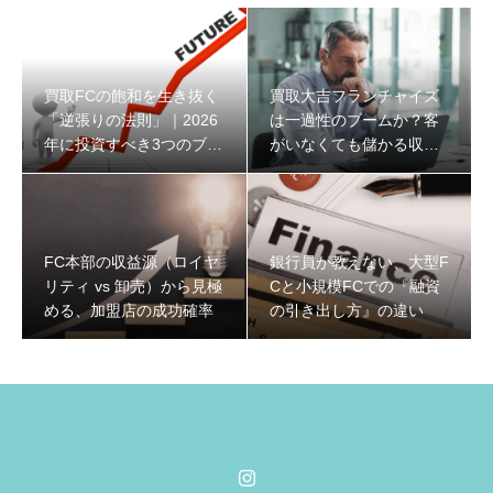
買取FCの飽和を生き抜く
買取大吉フランチャイズ
「逆張りの法則」｜2026
は一過性のブームか？客
年に投資すべき3つのブル
がいなくても儲かる収益
ーオーシャンと収益構造
構造と2026年の生存戦略
FC本部の収益源（ロイヤ
銀行員が教えない、大型F
リティ vs 卸売）から見極
Cと小規模FCでの『融資
める、加盟店の成功確率
の引き出し方』の違い