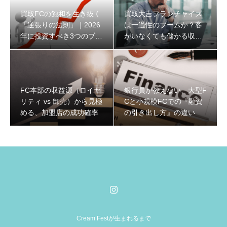
買取FCの飽和を生き抜く
買取大吉フランチャイズ
「逆張りの法則」｜2026
は一過性のブームか？客
年に投資すべき3つのブル
がいなくても儲かる収益
ーオーシャンと収益構造
構造と2026年の生存戦略
FC本部の収益源（ロイヤ
銀行員が教えない、大型F
リティ vs 卸売）から見極
Cと小規模FCでの『融資
める、加盟店の成功確率
の引き出し方』の違い
Cream Festが生まれるまで