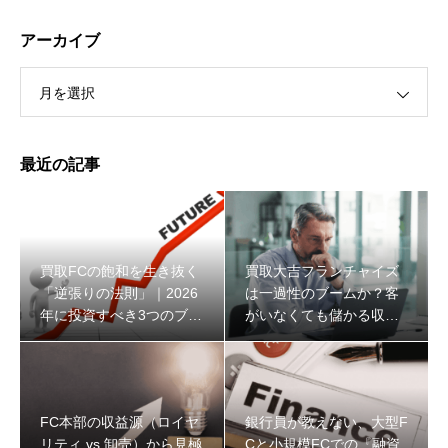
アーカイブ
月を選択
最近の記事
買取FCの飽和を生き抜く
買取大吉フランチャイズ
「逆張りの法則」｜2026
は一過性のブームか？客
年に投資すべき3つのブル
がいなくても儲かる収益
ーオーシャンと収益構造
構造と2026年の生存戦略
FC本部の収益源（ロイヤ
銀行員が教えない、大型F
リティ vs 卸売）から見極
Cと小規模FCでの『融資