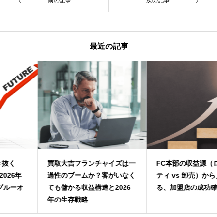
前の記事
次の記事
最近の記事
買取大吉フランチャイズは一
FC本部の収益源（ロイヤリ
過性のブームか？客がいなく
ティ vs 卸売）から見極め
ても儲かる収益構造と2026
る、加盟店の成功確率
年の生存戦略