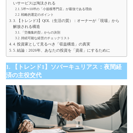
いサービスは淘汰される
5坪〜10坪の「小規模専門店」が最強である理由
戦略的選定のポイント
3. 【トレンド3】QOL（生活の質）：オーナーが「現場」から
解放される構造
「労働集約型」からの決別
持続可能な経営のチェックリスト
4. 投資家として見るべき「収益構造」の真実
5. 結論：2026年、あなたの投資を「資産」にするために
1. 【トレンド1】ソバーキュリアス：夜間経
済の主役交代