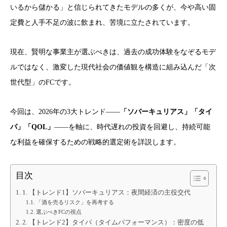
いるから儲かる」と信じられてきたモデルの多くが、今や高い固
定費と人手不足の波に飲まれ、苦境に立たされています。
現在、賢明な事業主が選ぶべきは、過去の成功体験をなぞるモデ
ルではなく、激変した現代社会の価値観を構造に組み込んだ「次
世代型」のFCです。
今回は、2026年の3大トレンド――
「ソバーキュリアス」「タイ
パ」「QOL」
――を軸に、時代遅れの投資を回避し、持続可能
な利益を確保するための戦略的選定術を詳説します。
目次
1. 【トレンド1】ソバーキュリアス：夜間経済の主役交代
「酒を売るリスク」を再考する
選ぶべきFCの視点
2. 【トレンド2】タイパ（タイムパフォーマンス）：密度の低