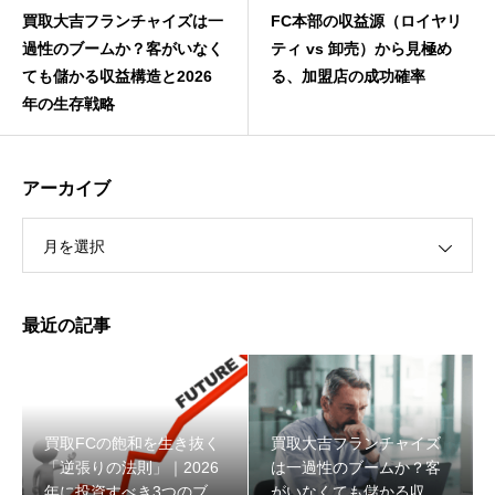
買取大吉フランチャイズは一
FC本部の収益源（ロイヤリ
過性のブームか？客がいなく
ティ vs 卸売）から見極め
ても儲かる収益構造と2026
る、加盟店の成功確率
年の生存戦略
アーカイブ
月を選択
最近の記事
買取FCの飽和を生き抜く
買取大吉フランチャイズ
「逆張りの法則」｜2026
は一過性のブームか？客
年に投資すべき3つのブル
がいなくても儲かる収益