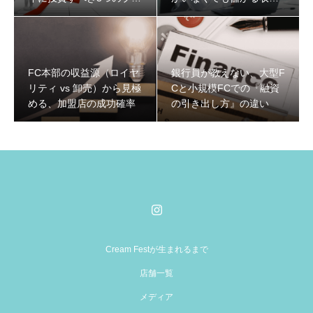
ーオーシャンと収益構造
構造と2026年の生存戦略
FC本部の収益源（ロイヤ
銀行員が教えない、大型F
リティ vs 卸売）から見極
Cと小規模FCでの『融資
める、加盟店の成功確率
の引き出し方』の違い
Cream Festが生まれるまで
店舗一覧
メディア