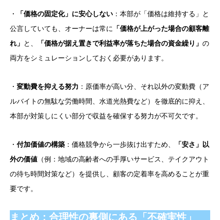
・
「価格の固定化」に安心しない
：本部が「価格は維持する」と
公言していても、オーナーは常に
「価格が上がった場合の顧客離
れ」
と、
「価格が据え置きで利益率が落ちた場合の資金繰り」
の
両方をシミュレーションしておく必要があります。
・
変動費を抑える努力
：原価率が高い分、それ以外の変動費（ア
ルバイトの無駄な労働時間、水道光熱費など）を徹底的に抑え、
本部が対策しにくい部分で収益を確保する努力が不可欠です。
・
付加価値の構築
：価格競争から一歩抜け出すため、
「安さ」以
外の価値
（例：地域の高齢者への手厚いサービス、テイクアウト
の待ち時間対策など）を提供し、顧客の定着率を高めることが重
要です。
まとめ：合理性の裏側にある「不確実性」