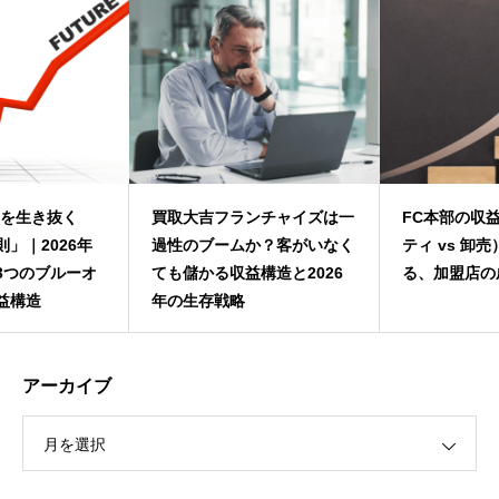
買取大吉フランチャイズは一
FC本部の収益源（ロイヤリ
過性のブームか？客がいなく
ティ vs 卸売）から見極め
ても儲かる収益構造と2026
る、加盟店の成功確率
年の生存戦略
アーカイブ
月を選択