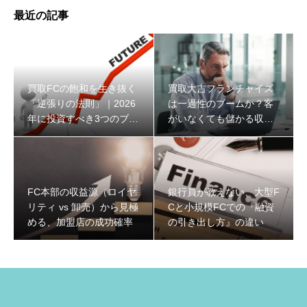
最近の記事
買取FCの飽和を生き抜く
買取大吉フランチャイズ
「逆張りの法則」｜2026
は一過性のブームか？客
年に投資すべき3つのブル
がいなくても儲かる収益
ーオーシャンと収益構造
構造と2026年の生存戦略
FC本部の収益源（ロイヤ
銀行員が教えない、大型F
リティ vs 卸売）から見極
Cと小規模FCでの『融資
める、加盟店の成功確率
の引き出し方』の違い