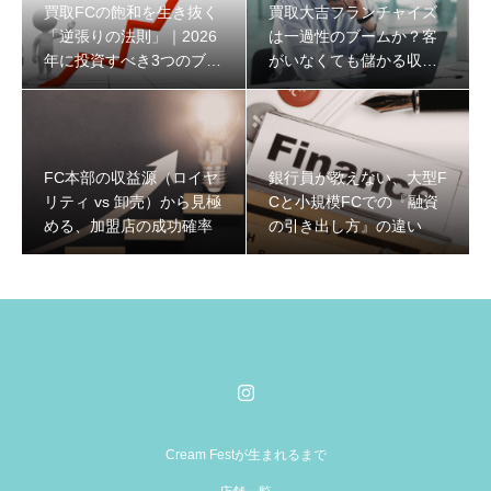
買取FCの飽和を生き抜く
買取大吉フランチャイズ
「逆張りの法則」｜2026
は一過性のブームか？客
年に投資すべき3つのブル
がいなくても儲かる収益
ーオーシャンと収益構造
構造と2026年の生存戦略
FC本部の収益源（ロイヤ
銀行員が教えない、大型F
リティ vs 卸売）から見極
Cと小規模FCでの『融資
める、加盟店の成功確率
の引き出し方』の違い
Cream Festが生まれるまで