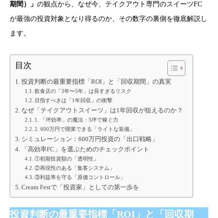
期間）」
の観点から、なぜ今、テイクアウト専門のスイーツFC
が最強の投資対象となり得るのか、その数字の裏側を徹底解説し
ます。
目次
投資判断の最重要指標「ROI」と「回収期間」の真実
飲食店の「3年〜5年」は長すぎるリスク
目指すべきは「1年回収」の衝撃
なぜ「テイクアウトスイーツ」は1年回収が狙えるのか？
1. 「坪効率」の魔法：5坪で稼ぐ力
2. 600万円で開業できる「ライトな装備」
シミュレーション：600万円投資の「出口戦略」
「高効率FC」を選ぶためのチェックポイント
①初期投資額の「透明性」
②再現性のある「集客システム」
③利益率を守る「原価コントロール」
Cream Festで「投資家」としての第一歩を
投資判断の最重要指標「ROI」と「回収期