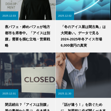
2025.12.03
2025.12.02
夜パフェ・締めパフェが地方
「冬のアイス屋は閑古鳥」は
都市を席巻中。「アイスは別
大間違い。データで見る
腹」需要を掴む立地・営業戦
2024-2025年冬アイス市場
略
6,000億円の真実
2025.12.01
2025.11.30
閉店続出？「アイスは別腹」
「話が違う！」を防ぐため
等の事例から学ぶ、生き残る
に。加盟前に必ず聞くべき本